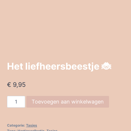
Het liefheersbeestje 🐞
€
9,95
Het
Toevoegen aan winkelwagen
liefheersbeestje
🐞
aantal
Categorie:
Tasjes
Tags:
Hartjescollectie
,
Tasjes