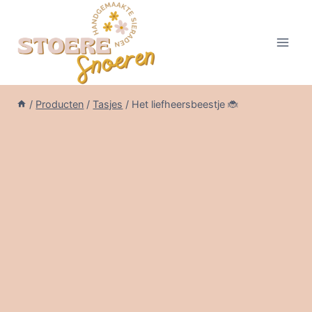
Doorgaan
naar
inhoud
/
Producten
/
Tasjes
/
Het liefheersbeestje 🐞