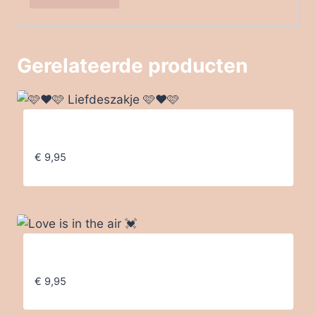
Gerelateerde producten
🩷❤️🩷 Liefdeszakje 🩷❤️🩷
€
9,95
Love is in the air 💓
€
9,95