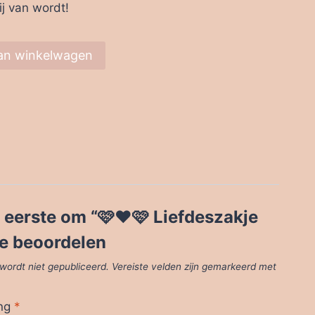
ij van wordt!
an winkelwagen
eerste om “🩷❤️🩷 Liefdeszakje
te beoordelen
wordt niet gepubliceerd.
Vereiste velden zijn gemarkeerd met
ing
*