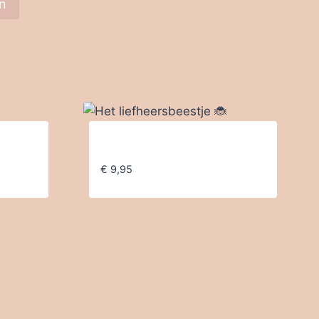
Het liefheersbeestje 🐞
€
9,95