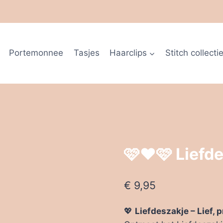
Portemonnee
Tasjes
Haarclips
Stitch collecti
🩷❤️🩷 Liefd
€
9,95
💖
Liefdeszakje – Lief, p