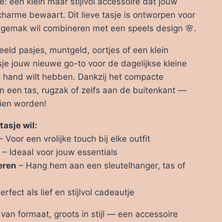
: een klein maar stijlvol accessoire dat jouw
 charme bewaart. Dit lieve tasje is ontworpen voor
l gemak wil combineren met een speels design 🌸.
eeld pasjes, muntgeld, oortjes of een klein
tasje jouw nieuwe go-to voor de dagelijkse kleine
 de hand wilt hebben. Dankzij het compacte
 in een tas, rugzak of zelfs aan de buitenkant —
ien worden!
tasje wil:
 Voor een vrolijke touch bij elke outfit
– Ideaal voor jouw essentials
eren
– Hang hem aan een sleutelhanger, tas of
erfect als lief en stijlvol cadeautje
n van formaat, groots in stijl — een accessoire