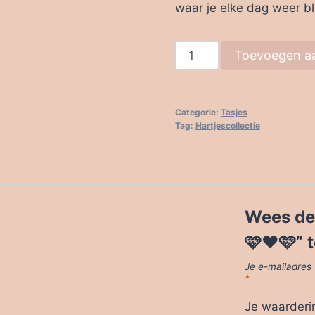
waar je elke dag weer bl
🩷
Toevoegen a
❤️
🩷
Liefdeszakje
Categorie:
Tasjes
🩷
Tag:
Hartjescollectie
❤️
🩷
aantal
Wees de 
🩷❤️🩷” 
Je e-mailadres 
*
Je waarder