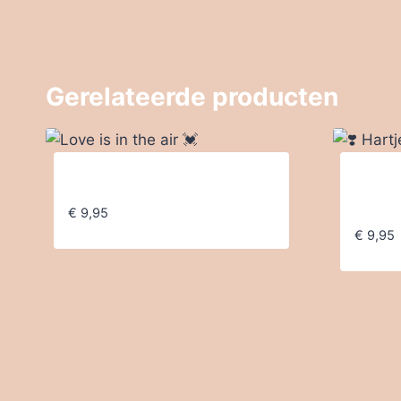
Gerelateerde producten
Love is in the air 💓
❣️ Har
❣️
€
9,95
€
9,95