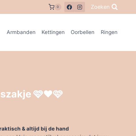
Zoeken
0
e
Armbanden
Kettingen
Oorbellen
Ringen
eszakje 🩷❤️🩷
raktisch & altijd bij de hand