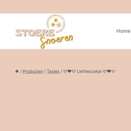
Doorgaan
naar
inhoud
Home
/
Producten
/
Tasjes
/
🩷❤️🩷 Liefdeszakje 🩷❤️🩷