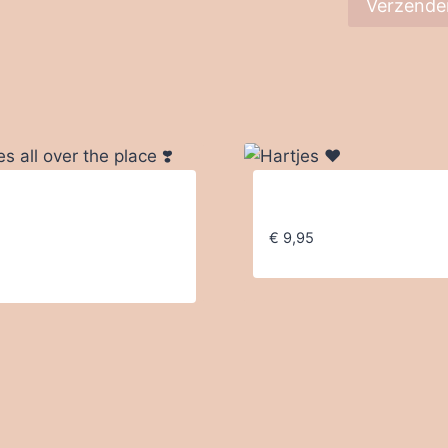
tjes all over the place
Hartjes ❤️
€
9,95