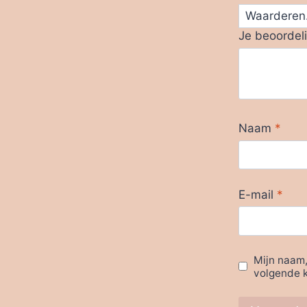
Je beoordel
Naam
*
E-mail
*
Mijn naam,
volgende k