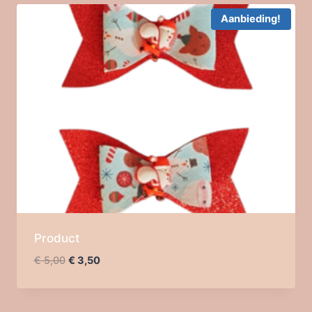
Aanbieding!
Product
Oorspronkelijke
Huidige
€
5,00
€
3,50
prijs
prijs
was:
is:
€ 5,00.
€ 3,50.