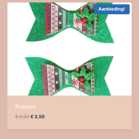
Aanbieding!
Product
Oorspronkelijke
Huidige
€
5,00
€
3,50
prijs
prijs
was:
is:
€ 5,00.
€ 3,50.