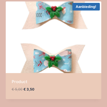
Aanbieding!
Product
Oorspronkelijke
Huidige
€
5,00
€
3,50
prijs
prijs
was:
is:
€ 5,00.
€ 3,50.