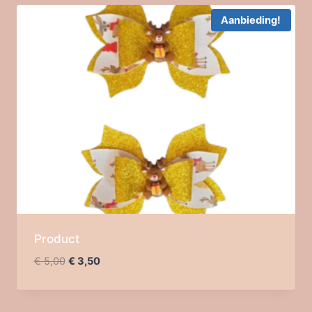
Aanbieding!
Product
Oorspronkelijke
Huidige
€
5,00
€
3,50
prijs
prijs
was:
is:
€ 5,00.
€ 3,50.