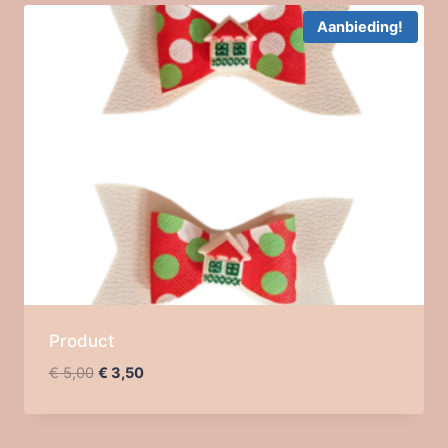
Aanbieding!
Product
Oorspronkelijke
Huidige
€
5,00
€
3,50
prijs
prijs
was:
is:
€ 5,00.
€ 3,50.