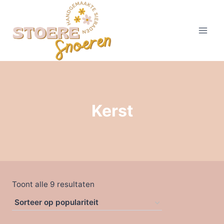
Doorgaan
naar
inhoud
Kerst
Gesorteerd
Toont alle 9 resultaten
op
populariteit