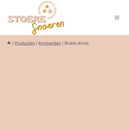
Doorgaan
naar
inhoud
/
Producten
/
Armbanden
/
Bruine donut