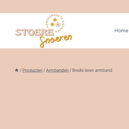
Doorgaan
naar
inhoud
Home
/
Producten
/
Armbanden
/
Brede leren armband