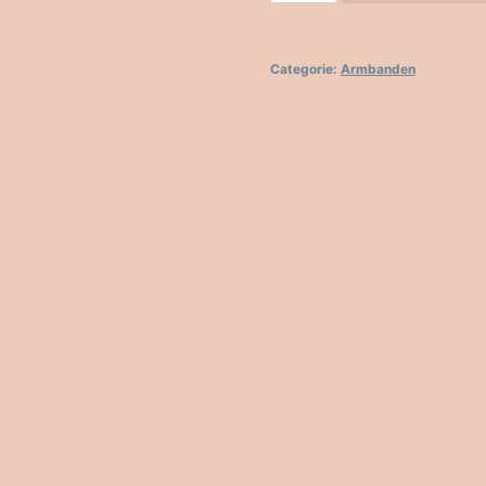
leren
armband
aantal
Categorie:
Armbanden