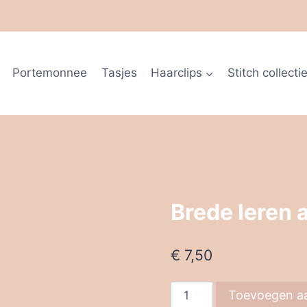
Portemonnee
Tasjes
Haarclips
Stitch collecti
Brede leren
€
7,50
Brede
Toevoegen a