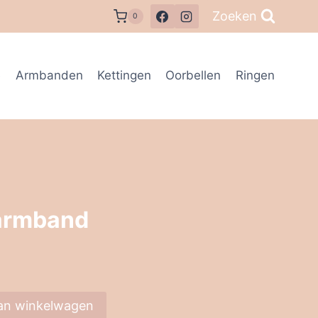
Zoeken
0
e
Armbanden
Kettingen
Oorbellen
Ringen
 armband
an winkelwagen