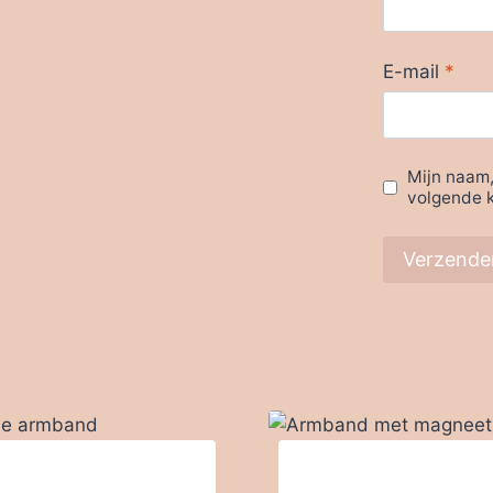
E-mail
*
Mijn naam,
volgende k
se armband
Armband met