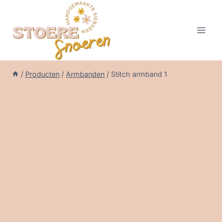
Doorgaan
naar
inhoud
/
Producten
/
Armbanden
/
Stitch armband 1