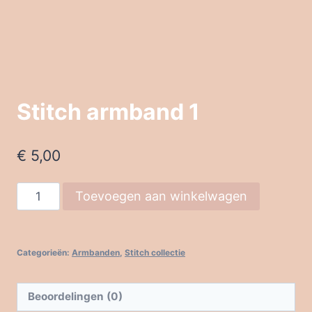
Stitch armband 1
€
5,00
Stitch
Toevoegen aan winkelwagen
armband
1
aantal
Categorieën:
Armbanden
,
Stitch collectie
Beoordelingen (0)