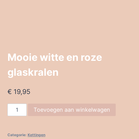
Mooie witte en roze
glaskralen
€
19,95
Mooie
Toevoegen aan winkelwagen
witte
en
roze
Categorie:
Kettingen