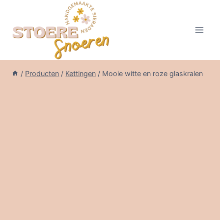
Doorgaan
naar
inhoud
/
Producten
/
Kettingen
/
Mooie witte en roze glaskralen