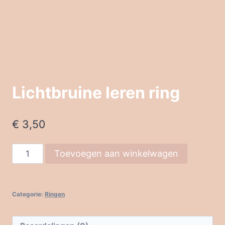
Lichtbruine leren ring
€
3,50
Lichtbruine
Toevoegen aan winkelwagen
leren
ring
aantal
Categorie:
Ringen