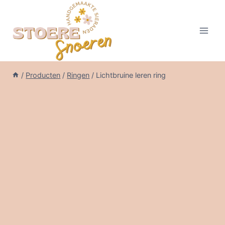
Doorgaan
naar
inhoud
/
Producten
/
Ringen
/
Lichtbruine leren ring