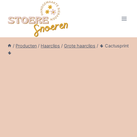
Doorgaan
naar
inhoud
/
Producten
/
Haarclips
/
Grote haarclips
/
🌵 Cactusprint
🌵