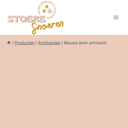
Doorgaan
naar
inhoud
/
Producten
/
Armbanden
/
Blauwe leren armband