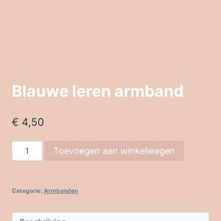
Blauwe leren armband
€
4,50
Blauwe
Toevoegen aan winkelwagen
leren
armband
aantal
Categorie:
Armbanden