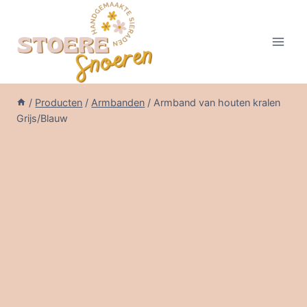
Doorgaan
naar
inhoud
/
Producten
/
Armbanden
/
Armband van houten kralen
Grijs/Blauw