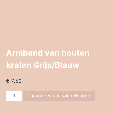
Armband van houten
kralen Grijs/Blauw
€
7,50
Armband
Toevoegen aan winkelwagen
van
houten