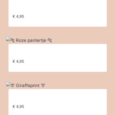
🐄 Koeienprint 🐄
€
4,95
🐅 Roze pantertje 🐅
€
4,95
🦒 Giraffeprint 🦒
€
4,95