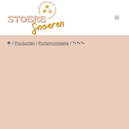
Doorgaan
naar
inhoud
/
Producten
/
Portemonneetje
/
🐾🐾🐾